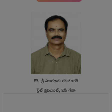
గౌ. శ్రీ సూరగాని రవిశంకర్
స్టేట్ ప్రెసిడెంట్, ఏపీ గేవా