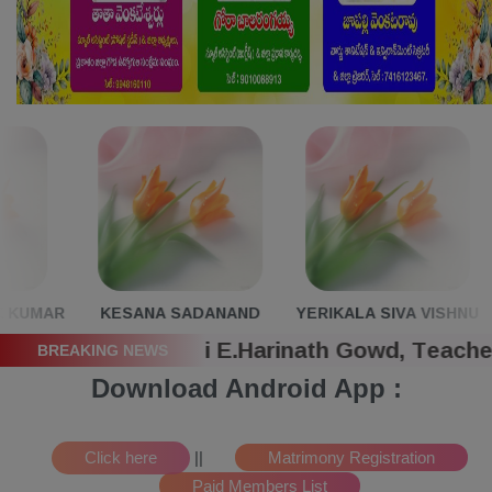
Close
R
KESANA SADANAND
YERIKALA SIVA VISHNU
B.N.
ared by Sri E.Harinath Gowd, Teacher, Banag
BREAKING NEWS
Download Android App :
||
Matrimony Registration
Paid Members List