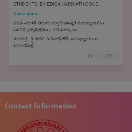
STUDENTS -BY EDIGA HARINATH GOUD.
రింగ్ రోడ్డు, గుంటూరు
Description :
2022/10/09
03:45:00 Onwards
VIEW MORE
పదవ తరగతి తెలుగు సంగ్రహణాత్మక మూల్యాంకనం (
మాదిరి ప్రశ్నాపత్రము ) 100 మార్కులు
రూపకర్త : శ్రీ ఈడిగ హరినాథ్ గౌడ్, ఉపాధ్యాయులు,
బనగానపల్లే.
CLICK HERE
Contact Information