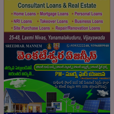
వైద్య చికిత్సకు " గౌడన్న కు చేయూత" ద్వారా ఆర్ధిక
సహాయం.
RAJUPALEM, PRODDATUR
2024/10/06
10:00:00 Onwards
VIEW MORE
2024/08/18
10:00:00
SARDAR SARVAYI PAPANNA GOUD STATUE
INAUGURATION - THUMMAGUDEM
THUMMAGUDEM VILLAGE, CHATRAYI MANDAL,
ELURU DISTRICT
2024/08/18
10:00:00 Onwards
VIEW MORE