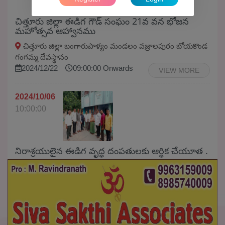
చిత్తూరు జిల్లా ఈడిగ గౌడ్ సంఘం 21వ వన భోజన
మహోత్సవ ఆహ్వానము
చిత్తూరు జిల్లా బంగారుపాళ్యం మండలం వజ్రాలపురం బోయకొండ
గంగమ్మ దేవస్థానం
2024/12/22
09:00:00 Onwards
VIEW MORE
2024/10/06
10:00:00
నిరాశ్రయులైన ఈడిగ వృద్ధ దంపతులకు ఆర్థిక చేయూత .
PRODDATUR
2024/10/06
10:00:00 Onwards
VIEW MORE
2024/10/06
10:00:00