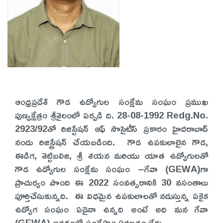
ఆంధ్రప్రదేశ్ గౌడ ఉద్యోగుల సంక్షేమ సంఘం ప్రముఖ
పుణ్యక్షేత్రం శ్రీశైలంలో ఏర్పడి ది. 28-08-1992 Redg.No.
2923/92తో రిజిస్టేషన్ ఆఫ్ సొసైటీస్ ప్రకారం హైదరాబాద్
నందు రిజిస్ట్రేషన్ చేయబడింది. గౌడ ఉపకులాలైన గౌడ,
ఈడిగ, శెట్టిబలిజ, శ్రీ శయన మరియు యాత ఉద్యోగులతో
గౌడ ఉద్యోగుల సంక్షేమ సంఘం –గేవా (GEWA)గా
ప్రాచుర్యం పొంది ఈ 2022 సంవత్సరానికి 30 వసంతాలు
పూర్తిచేసుకున్నది. ఈ విధమైన ఉపకులాలతో నడుస్తున్న ఏకైక
ఉద్యోగ సంఘం ఏదైనా ఉన్నది అంటే అది మన గేవా
(GEWA) అనడంలో సందేహం ఏమాత్రం లేదు.