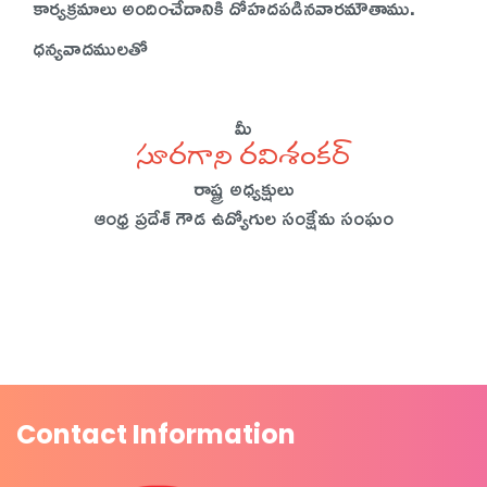
కార్యక్రమాలు అందించేదానికి దోహదపడినవారమౌతాము.
ధన్యవాదములతో
మీ
సూరగాని రవిశంకర్
రాష్ట్ర అధ్యక్షులు
ఆంధ్ర ప్రదేశ్ గౌడ ఉద్యోగుల సంక్షేమ సంఘం
Contact Information