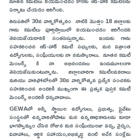
నూతన కమిటీలు నియమించడం కొరకు ఆడ్-హాక్ కమిటీలను
ఏర్పాటు చేయడం జరిగింది.
తిరుపతిలో 30వ వార్షికోత్సవం నాటికి మొత్తం 18 జిల్లాలకు
గాను కమిటీలు పూర్తిస్తాయిలో నియమించడం జరిగిందని
తెలియజేయడానికి సంతసిస్తున్నాను. ఇందుకు గాను
సహకరించిన ఆడ్-హాక్ కమిటీ సభ్యులకు, మన విశ్రాంత
ఉద్యోగులకు, సంఘీయులకు నా నమస్కారాలు. నూతన కమిటీ
మెంబర్స్ కి నా అభినందనలు ఇందుమూలంగా
తెలియజేసుకుంటున్నాను. జిల్లాలవారిగా కమిటీలవివరాలు
మరియు వారిఫోటోలతో 30వ వార్షికోత్సవ ప్రత్యేక సంచికకు
సహకరించిన అందరికీ ముఖ్యంగా ఈ ప్రత్యక పుస్తక కమిటీ
మెంబర్స్ అందరికీ ధన్యవాదాలు.
GEWAలో అన్నీ స్థాయిల ఉద్యోగులు, ప్రభుత్వ, ప్రైవేటు
సంస్థలతో ఉన్నవారితోపాటు మన ఉన్నతాధికారులను కూడా
భాగస్వామ్యం చేసిన రోజున మన సంఘీయులజు విద్య, వైద్యం,
వివాహాలు, ఆర్ధిక సహాయం,అభివృద్ది వంటి అనేక సంక్షేమ