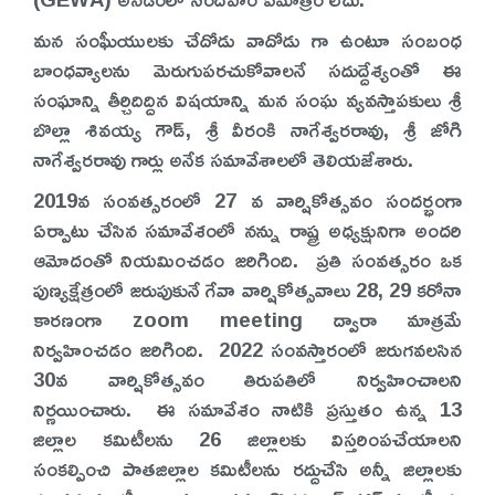
మన సంఘీయులకు చేదోడు వాదోడు గా ఉంటూ సంబంధ
బాంధవ్యాలను మెరుగుపరచుకోవాలనే సదుద్దేశ్యంతో ఈ
సంఘాన్ని తీర్చిదిద్దిన విషయాన్ని మన సంఘ వ్యవస్తాపకులు శ్రీ
బొల్లా శివయ్య గౌడ్, శ్రీ వీరంకి నాగేశ్వరరావు, శ్రీ జోగి
నాగేశ్వరరావు గార్లు అనేక సమావేశాలలో తెలియజేశారు.
2019వ సంవత్సరంలో 27 వ వార్షికోత్సవం సందర్భంగా
ఏర్పాటు చేసిన సమావేశంలో నన్ను రాష్ట్ర అధ్యక్షునిగా అందరి
ఆమోదంతో నియమించడం జరిగింది. ప్రతి సంవత్సరం ఒక
పుణ్యక్షేత్రంలో జరుపుకునే గేవా వార్షికోత్సవాలు 28, 29 కరోనా
కారణంగా zoom meeting ద్వారా మాత్రమే
నిర్వహించడం జరిగింది. 2022 సంవస్తారంలో జరుగవలసిన
30వ వార్షికోత్సవం తిరుపతిలో నిర్వహించాలని
నిర్ణయించారు. ఈ సమావేశం నాటికి ప్రస్తుతం ఉన్న 13
జిల్లాల కమిటీలను 26 జిల్లాలకు విస్తరింపచేయాలని
సంకల్పించి పాతజిల్లాల కమిటీలను రద్దుచేసి అన్నీ జిల్లాలకు